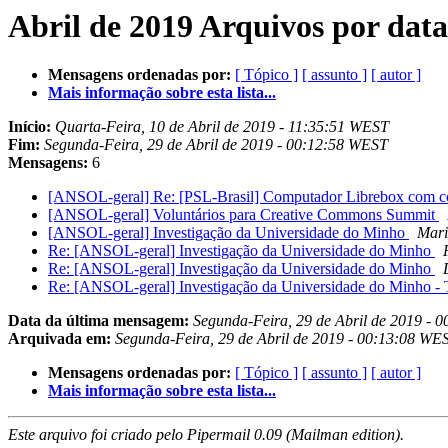
Abril de 2019 Arquivos por data
Mensagens ordenadas por:
[ Tópico ]
[ assunto ]
[ autor ]
Mais informação sobre esta lista...
Início:
Quarta-Feira, 10 de Abril de 2019 - 11:35:51 WEST
Fim:
Segunda-Feira, 29 de Abril de 2019 - 00:12:58 WEST
Mensagens:
6
[ANSOL-geral] Re: [PSL-Brasil] Computador Librebox com c
[ANSOL-geral] Voluntários para Creative Commons Summit
[ANSOL-geral] Investigação da Universidade do Minho
Mari
Re: [ANSOL-geral] Investigação da Universidade do Minho
Re: [ANSOL-geral] Investigação da Universidade do Minho
Re: [ANSOL-geral] Investigação da Universidade do Minho - 
Data da última mensagem:
Segunda-Feira, 29 de Abril de 2019 - 
Arquivada em:
Segunda-Feira, 29 de Abril de 2019 - 00:13:08 WE
Mensagens ordenadas por:
[ Tópico ]
[ assunto ]
[ autor ]
Mais informação sobre esta lista...
Este arquivo foi criado pelo Pipermail 0.09 (Mailman edition).