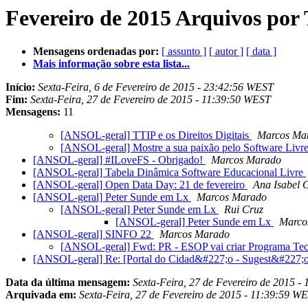
Fevereiro de 2015 Arquivos por
Mensagens ordenadas por:
[ assunto ]
[ autor ]
[ data ]
Mais informação sobre esta lista...
Início:
Sexta-Feira, 6 de Fevereiro de 2015 - 23:42:56 WEST
Fim:
Sexta-Feira, 27 de Fevereiro de 2015 - 11:39:50 WEST
Mensagens:
11
[ANSOL-geral] TTIP e os Direitos Digitais
Marcos Ma
[ANSOL-geral] Mostre a sua paixão pelo Software Livr
[ANSOL-geral] #ILoveFS - Obrigado!
Marcos Marado
[ANSOL-geral] Tabela Dinâmica Software Educacional Livre
[ANSOL-geral] Open Data Day: 21 de fevereiro
Ana Isabel 
[ANSOL-geral] Peter Sunde em Lx
Marcos Marado
[ANSOL-geral] Peter Sunde em Lx
Rui Cruz
[ANSOL-geral] Peter Sunde em Lx
Marco
[ANSOL-geral] SINFO 22
Marcos Marado
[ANSOL-geral] Fwd: PR - ESOP vai criar Programa Tec
[ANSOL-geral] Re: [Portal do Cidad&#227;o - Sugest&#227;
Data da última mensagem:
Sexta-Feira, 27 de Fevereiro de 2015 
Arquivada em:
Sexta-Feira, 27 de Fevereiro de 2015 - 11:39:59 W