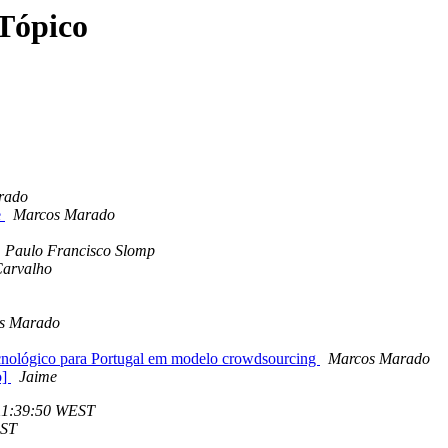
 Tópico
rado
e
Marcos Marado
Paulo Francisco Slomp
Carvalho
s Marado
nológico para Portugal em modelo crowdsourcing
Marcos Marado
o]
Jaime
- 11:39:50 WEST
EST