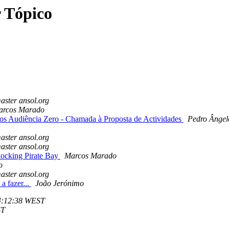
 Tópico
ster ansol.org
arcos Marado
os Audiência Zero - Chamada à Proposta de Actividades
Pedro Ângel
ster ansol.org
ster ansol.org
locking Pirate Bay
Marcos Marado
o
ster ansol.org
a fazer...
João Jerónimo
14:12:38 WEST
ST