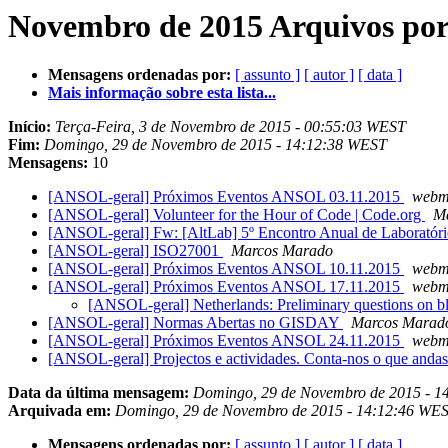
Novembro de 2015 Arquivos por
Mensagens ordenadas por:
[ assunto ]
[ autor ]
[ data ]
Mais informação sobre esta lista...
Início:
Terça-Feira, 3 de Novembro de 2015 - 00:55:03 WEST
Fim:
Domingo, 29 de Novembro de 2015 - 14:12:38 WEST
Mensagens:
10
[ANSOL-geral] Próximos Eventos ANSOL 03.11.2015
webma
[ANSOL-geral] Volunteer for the Hour of Code | Code.org
M
[ANSOL-geral] Fw: [AltLab] 5º Encontro Anual de Laboratóri
[ANSOL-geral] ISO27001
Marcos Marado
[ANSOL-geral] Próximos Eventos ANSOL 10.11.2015
webma
[ANSOL-geral] Próximos Eventos ANSOL 17.11.2015
webma
[ANSOL-geral] Netherlands: Preliminary questions on b
[ANSOL-geral] Normas Abertas no GISDAY
Marcos Marad
[ANSOL-geral] Próximos Eventos ANSOL 24.11.2015
webma
[ANSOL-geral] Projectos e actividades. Conta-nos o que andas 
Data da última mensagem:
Domingo, 29 de Novembro de 2015 - 
Arquivada em:
Domingo, 29 de Novembro de 2015 - 14:12:46 WE
Mensagens ordenadas por:
[ assunto ]
[ autor ]
[ data ]