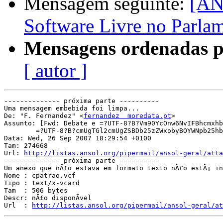
Mensagem seguinte:
[AN
Software Livre no Parla
Mensagens ordenadas p
[ autor ]
-------------- próxima parte ----------

Uma mensagem embebida foi limpa...

De: "F. Fernandez" <
fernandez  moredata.pt
>

Assunto: [Fwd: Debate e =?UTF-8?B?Vm90YcOnw6NvIFBhcmxhb
	=?UTF-8?B?cmUgTGl2cmUgZSBDb25zZWxobyBOYWNpb25hbCBwYXJhIGFzIFRJQ10=?=

Data: Wed, 26 Sep 2007 18:29:54 +0100

Tam: 274668

Url: 
http://listas.ansol.org/pipermail/ansol-geral/atta
-------------- próxima parte ----------

Um anexo que nÃ£o estava em formato texto nÃ£o estÃ¡ inc
Nome : cpatrao.vcf

Tipo : text/x-vcard

Tam  : 506 bytes

Descr: nÃ£o disponÃ­vel

Url  : 
http://listas.ansol.org/pipermail/ansol-geral/at