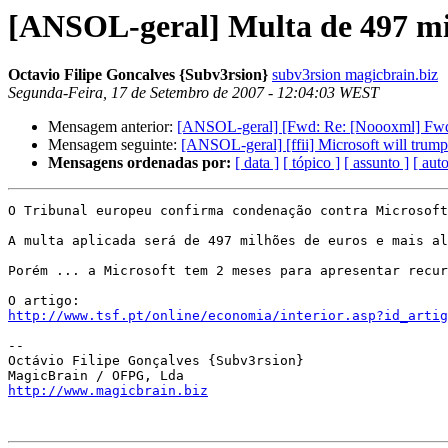
[ANSOL-geral] Multa de 497 mil
Octavio Filipe Goncalves {Subv3rsion}
subv3rsion magicbrain.biz
Segunda-Feira, 17 de Setembro de 2007 - 12:04:03 WEST
Mensagem anterior:
[ANSOL-geral] [Fwd: Re: [Noooxml] F
Mensagem seguinte:
[ANSOL-geral] [ffii] Microsoft will trump
Mensagens ordenadas por:
[ data ]
[ tópico ]
[ assunto ]
[ auto
O Tribunal europeu confirma condenação contra Microsoft
A multa aplicada será de 497 milhões de euros e mais al
Porém ... a Microsoft tem 2 meses para apresentar recur
http://www.tsf.pt/online/economia/interior.asp?id_artig
--

Octávio Filipe Gonçalves {Subv3rsion}

http://www.magicbrain.biz