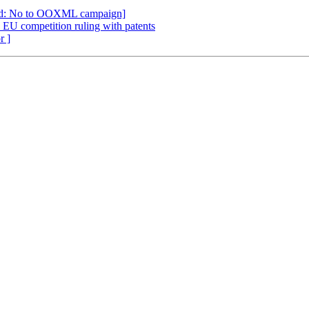
wd: No to OOXML campaign]
 EU competition ruling with patents
r ]