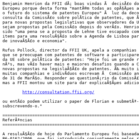
Benjamin Henrion da FFII dÃ¡ boas vindas Ã  decisÃ£o do
Europeu porque desta forma "mantÃ©m todas as opÃ§Ãµes a
o futuro do sistema de patentes Europeu" Ã  luz da deco
consulta da ComissÃ£o sobre polÃ­tica de patentes, que Ã
para novas propostas legislativas que observadores da U
sejam propostas pela ComissÃ£o depois do verÃ£o. Henrio
sido "uma pena se a proposta de Lehne tive escapado com
items para uma resoluÃ§Ã£o sobre a Agenda de Lisboa para
de inovaÃ§Ã£o e economia".

Rufus Pollock, director da FFII UK, apela a companhias 
que se preocupam com patentes de software a participare
da UE sobre polÃ­tica de patentes: "Hoje foi um grande r
nÃ³s, mas vÃ£o haver mais e maiores desafios quando a C
novas propostas na legislaÃ§Ã£o de patentes. Ã‰ muito i
muitas companhias e indivÃ­duos escrevam Ã  ComissÃ£o an
de 31 de MarÃ§o. Responder ao questionÃ¡rio da ComissÃ£
mas a FFII montou um site para dar explicaÃ§Ãµes adicio
http://consultation.ffii.org/
ou entÃ£o podem utilizar o paper de Florian e submetÃª-
subscrevendo-o."

=======================================================
ReferÃªncias

=======================================================
A resuluÃ§Ã£o de hoje do Parlamento Europeu foi baseada
B6-0162/2006, que foi introduzida conjuntamente pelos r