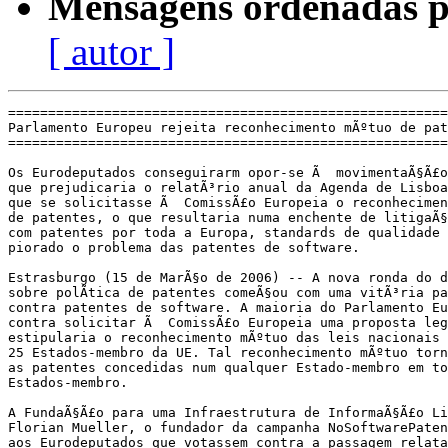
Mensagens ordenadas p
[ autor ]
=======================================================
Parlamento Europeu rejeita reconhecimento mÃºtuo de pat
=======================================================
Os Eurodeputados conseguirarm opor-se Ã  movimentaÃ§Ã£o
que prejudicaria o relatÃ³rio anual da Agenda de Lisboa
que se solicitasse Ã  ComissÃ£o Europeia o reconhecimen
de patentes, o que resultaria numa enchente de litigaÃ§
com patentes por toda a Europa, standards de qualidade 
piorado o problema das patentes de software.

Estrasburgo (15 de MarÃ§o de 2006) -- A nova ronda do d
sobre polÃ­tica de patentes comeÃ§ou com uma vitÃ³ria pa
contra patentes de software. A maioria do Parlamento Eu
contra solicitar Ã  ComissÃ£o Europeia uma proposta leg
estipularia o reconhecimento mÃºtuo das leis nacionais 
25 Estados-membro da UE. Tal reconhecimento mÃºtuo torn
as patentes concedidas num qualquer Estado-membro em to
Estados-membro.

A FundaÃ§Ã£o para uma Infraestrutura de InformaÃ§Ã£o Li
Florian Mueller, o fundador da campanha NoSoftwarePaten
aos Eurodeputados que votassem contra a passagem relata