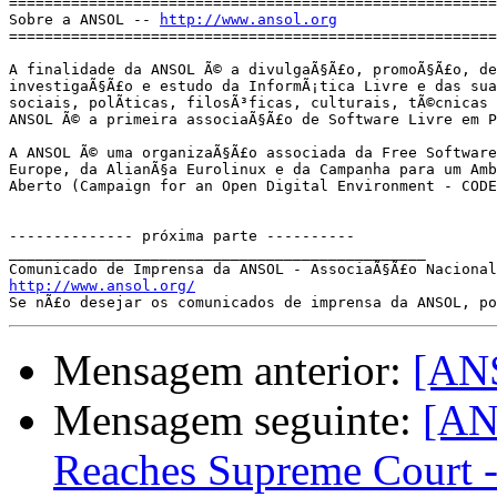
=======================================================
Sobre a ANSOL -- 
http://www.ansol.org
=======================================================
A finalidade da ANSOL Ã© a divulgaÃ§Ã£o, promoÃ§Ã£o, de
investigaÃ§Ã£o e estudo da InformÃ¡tica Livre e das sua
sociais, polÃ­ticas, filosÃ³ficas, culturais, tÃ©cnicas e
ANSOL Ã© a primeira associaÃ§Ã£o de Software Livre em P
A ANSOL Ã© uma organizaÃ§Ã£o associada da Free Software
Europe, da AlianÃ§a Eurolinux e da Campanha para um Amb
Aberto (Campaign for an Open Digital Environment - CODE
-------------- próxima parte ----------

_______________________________________________

http://www.ansol.org/

Se nÃ£o desejar os comunicados de imprensa da ANSOL, p
Mensagem anterior:
[ANS
Mensagem seguinte:
[AN
Reaches Supreme Court 