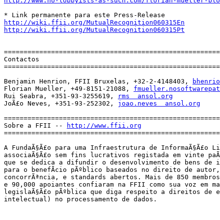
http://www.no-lobbyists-as-such.com/florian-mueller-blo
http://wiki.ffii.org/MutualRecognition060315En
http://wiki.ffii.org/MutualRecognition060315Pt
=======================================================
Contactos

=======================================================
Benjamin Henrion, FFII Bruxelas, +32-2-4148403, 
bhenrio
Florian Mueller, +49-8151-21088, 
fmueller.nosoftwarepat
Rui Seabra, +351-93-3255619, 
rms  ansol.org
JoÃ£o Neves, +351-93-252302, 
joao.neves  ansol.org
=======================================================
Sobre a FFII -- 
http://www.ffii.org
=======================================================
A FundaÃ§Ã£o para uma Infraestrutura de InformaÃ§Ã£o Li
associaÃ§Ã£o sem fins lucrativos registada em vinte paÃ­
que se dedica a difundir o desenvolvimento de bens de i
para o benefÃ­cio pÃºblico baseados no direito de autor,
concorrÃªncia, e standards abertos. Mais de 850 membros
e 90,000 apoiantes confiaram na FFII como sua voz em ma
legislaÃ§Ã£o pÃºblica que diga respeito a direitos de e
intelectual) no processamento de dados.
