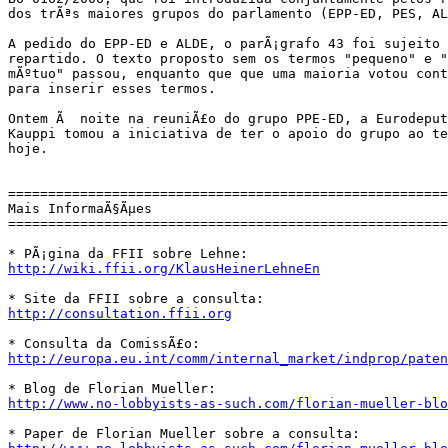
dos trÃªs maiores grupos do parlamento (EPP-ED, PES, AL
A pedido do EPP-ED e ALDE, o parÃ¡grafo 43 foi sujeito 
repartido. O texto proposto sem os termos "pequeno" e "
mÃºtuo" passou, enquanto que que uma maioria votou cont
para inserir esses termos.

Ontem Ã  noite na reuniÃ£o do grupo PPE-ED, a Eurodeput
Kauppi tomou a iniciativa de ter o apoio do grupo ao te
hoje.

=======================================================
Mais InformaÃ§Ãµes

=======================================================
http://wiki.ffii.org/KlausHeinerLehneEn
http://consultation.ffii.org
http://europa.eu.int/comm/internal_market/indprop/paten
http://www.no-lobbyists-as-such.com/florian-mueller-blo