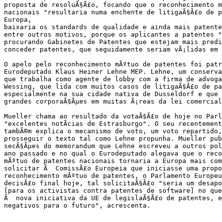
proposta de resoluÃ§Ã£o, focando que o reconhecimento m
nacionais "resultaria numa enchente de litigaÃ§Ã£o de p
Europa,

baixaria os standards de qualidade e ainda mais patente
entre outros motivos, porque os aplicantes a patentes "
procurando Gabinetes de Patentes que estejam mais predi
conceder patentes, que seguidamente seriam vÃ¡lidas em 
O apelo pelo reconhecimento mÃºtuo de patentes foi patr
Eurodeputado Klaus Heiner Lehne MEP. Lehne, um conserva
que trabalha como agente de lobby com a firma de advoga
Wessing, que lida com muitos casos de litigaÃ§Ã£o de pa
especialmente na sua cidade nativa de Dusseldorf e que 
grandes corporaÃ§Ãµes em muitas Ã¡reas da lei comercial
Mueller chama ao resultado da votaÃ§Ã£o de hoje no Parl
"excelentes notÃ­cias de Estrasburgo". O seu recentement
tambÃ©m explica o mecanismo de voto, um voto repartido,
prosseguir o texto tal como Lehne propunha. Mueller pub
secÃ§Ãµes do memorandum que Lehne escreveu a outros polÃ
ano passado e no qual o Eurodeputado alegava que o reco
mÃºtuo de patentes nacionais tornaria a Europa mais com
solicitar Ã  ComissÃ£o Europeia que iniciasse uma propo
reconhecimento mÃºtuo de patentes, o Parlamento Europeu
decisÃ£o final hoje, tal solicitaÃ§Ã£o "seria um desapo
[para os activistas contra patentes de software] no que
Ã  nova iniciativa da UE de legislaÃ§Ã£o de patentes, e
negativos para o futuro", acrescenta.
