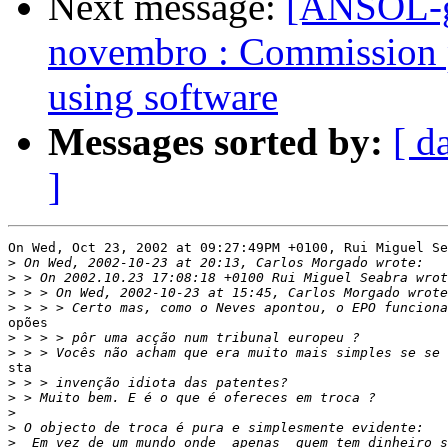
Next message:
[ANSOL-ge
novembro : Commission p
using software
Messages sorted by:
[ d
]
On Wed, Oct 23, 2002 at 09:27:49PM +0100, Rui Miguel Se
>
>
>
>
opões

>
>
sta

>
>
>
>
>