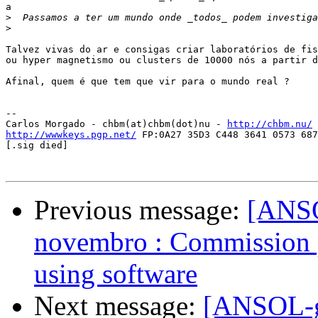
a

>
>
Talvez vivas do ar e consigas criar laboratórios de fis
ou hyper magnetismo ou clusters de 10000 nós a partir d
Afinal, quem é que tem que vir para o mundo real ?

-- 

Carlos Morgado - chbm(at)chbm(dot)nu - 
http://chbm.nu/
http://wwwkeys.pgp.net/
 FP:0A27 35D3 C448 3641 0573 687
[.sig died]

Previous message:
[ANSO
novembro : Commission p
using software
Next message:
[ANSOL-ge